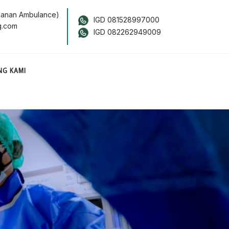
anan Ambulance)
IGD 081528997000
g.com
IGD 082262949009
NG KAMI