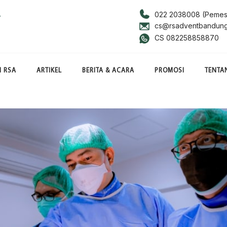
022 2038008 (Pemes
cs@rsadventbandun
CS 082258858870
I RSA
ARTIKEL
BERITA & ACARA
PROMOSI
TENTA