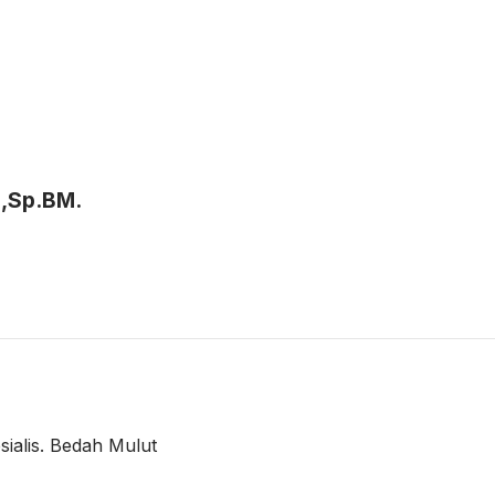
Sp.B.P.R.E
INDROWIYONO, Dr.
a,Sp.BM.
sialis. Bedah Mulut