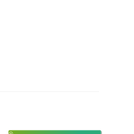
,
Boesoirie, dr.,Sp.THT-
KL (K), MSc