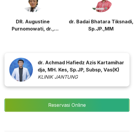
DR. Augustine
dr. Badai Bhatara Tiksnadi,
Purnomowati, dr.,
Sp.JP.,MM
Sp.PD.,Sp.JP (K)
dr. Achmad Hafiedz Azis Kartamihar
dja, MH. Kes, Sp.JP, Subsp, Vas(K)
KLINIK JANTUNG
Reservasi Online