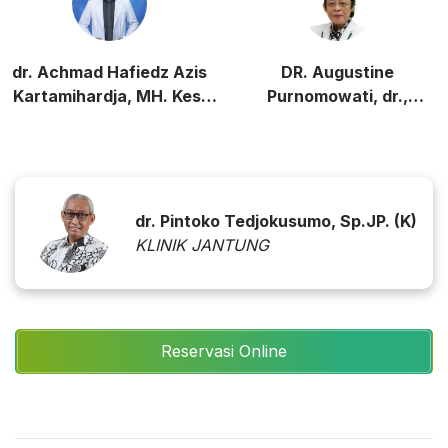
dr. Achmad Hafiedz Azis
DR. Augustine
Kartamihardja, MH. Kes,
Purnomowati, dr.,
Sp.JP, Subsp, Vas(K)
Sp.PD.,Sp.JP (K)
dr. Pintoko Tedjokusumo, Sp.JP. (K)
KLINIK JANTUNG
Reservasi Online