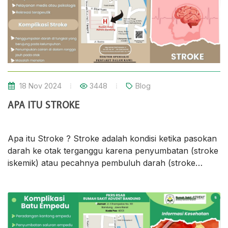
18 Nov 2024
3448
Blog
APA ITU STROKE
Apa itu Stroke ? Stroke adalah kondisi ketika pasokan
darah ke otak terganggu karena penyumbatan (stroke
iskemik) atau pecahnya pembuluh darah (stroke
hemoragik) Penyebab : 1. Hipertensi/darah tinggi
Obesitas/kegemukan 3. Pola aktivitas yang kurang baik
4. Perokok atau peminum alkohol 5. Trauma kepala 6.
Kolesterol tinggi 7. Pola makan buruk 8. Penyakit
jantung Hubungi Dokter Ahli kami : 1. dr. Adelina