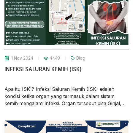
1 Nov 2024
4443
Blog
INFEKSI SALURAN KEMIH (ISK)
Apa itu ISK ? Infeksi Saluran Kemih (ISK) adalah
kondisi ketika organ yang termasuk dalam sistem
kemih mengalami infeksi. Organ tersebut bisa Ginjal,
Ureter, Uretra atau Kandung kemih. Infeksi saluran
kemih umumnya terjadi di uretra dan kandung kemih.
Ciri-ciri ISK pada Wanita : 1. Rasa sakit atau sensasi
terbakar saat buang air kecil 2. Frekuensi buang air