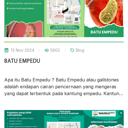
Yasmar Alfa, Sp.S (K) 2. Dr. Paulus Anam Ong,
dr.,Sp.S (K) 3. Dr. Andi Basuki Prima B, dr.,Sp.S (K) 4.
dr. Yustiani Dikot, Sp.S (K) 5. dr. Yusuf Wibisono,
Sp.S.,Sp.AK 6. dr. Chandra Calista, Sp.N 7. dr. Steven
Kelvin Anam, Sp.N 8. dr. Glensy A. Iroth, Sp.N
Hubungi Kami di 0822-588-588-70
13 Nov 2024
5602
Blog
BATU EMPEDU
Apa itu Batu Empedu ? Batu Empedu atau gallstones
adalah endapan cairan pencernaan yang mengeras
yang dapat terbentuk pada kantung empedu. Kantung
empedu adalah organ kecil berbentuk buah pir di sisi
kanan perut, tepat di bawah hati. Kantung empedu
menampung cairan pencernaan yang disebut empedu
yang dilepaskan ke usus kecil.