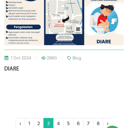
kecil yang lebih sering 3. Urine berbau dan punya
warna yang berbeda dari biasanya 4. Nyeri panggul
atau perut bagian bawah 5. Demam 6. Menggigil 7.
Urine berdarah (hematuria)
1 Oct 2024
2880
Blog
DIARE
‹
1
2
3
4
5
6
7
8
›